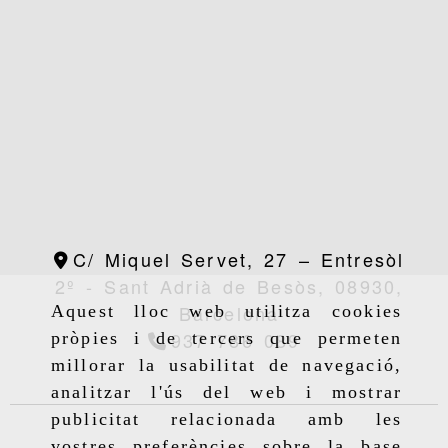
C/ Miquel Servet, 27 – Entresòl
2º -
Sant Adrià de Besòs,
08930,
Barcelona
Aquest lloc web utilitza cookies
937 786 089
pròpies i de tercers que permeten
millorar la usabilitat de navegació,
analitzar l'ús del web i mostrar
publicitat relacionada amb les
vostres preferències sobre la base