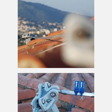
AMPLIAR
Imatge d'arnès col·locat a
teulada
AMPLIAR