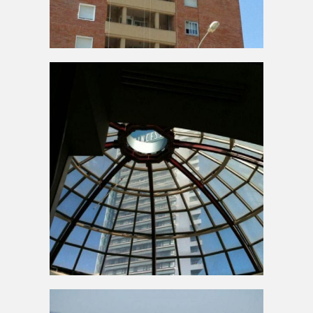
Edifici de diverses plantes
amb treballadors
subjectats amb arnès
AMPLIAR
Reparació de volta de
vidre