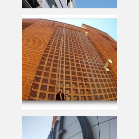
Treballadors fent feines
d'alçada en edifici
d'habitatges
AMPLIAR
Façana d'edifici amb
treballador