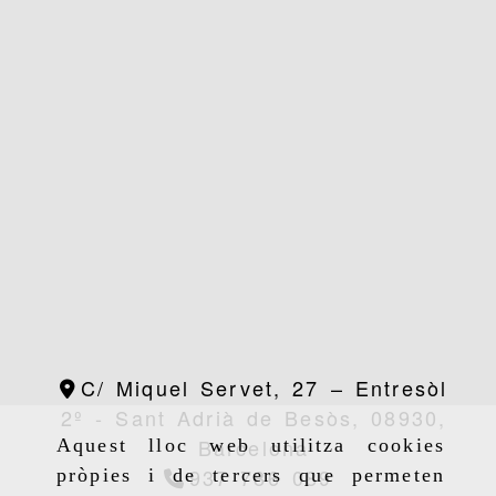
C/ Miquel Servet, 27 – Entresòl
2º -
Sant Adrià de Besòs,
08930,
Barcelona
Aquest lloc web utilitza cookies
937 786 089
pròpies i de tercers que permeten