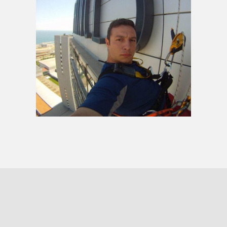
AMPLIAR
Treballador subjectat
amb arnès a façana
d'edifici
AMPLIAR