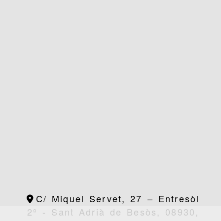
C/ Miquel Servet, 27 – Entresòl
2º -
Sant Adrià de Besòs,
08930,