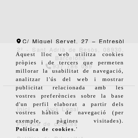
C/ Miquel Servet, 27 – Entresòl
2º -
Sant Adrià de Besòs,
08930,
Aquest lloc web utilitza cookies
Barcelona
pròpies i de tercers que permeten
937 786 089
millorar la usabilitat de navegació,
analitzar l'ús del web i mostrar
publicitat relacionada amb les
vostres preferències sobre la base
d'un perfil elaborat a partir dels
Inici
Avís Legal
vostres hàbits de navegació (per
exemple, pàgines visitades).
Política de cookies
Política de cookies
.'